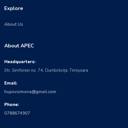
Explore
About Us
About APEC
Headquarters:
Str. Simfoniei no. 74, Dumbrăvița, Timișoara
Email:
hupovsimona@gmail.com
Phone:
0788674907