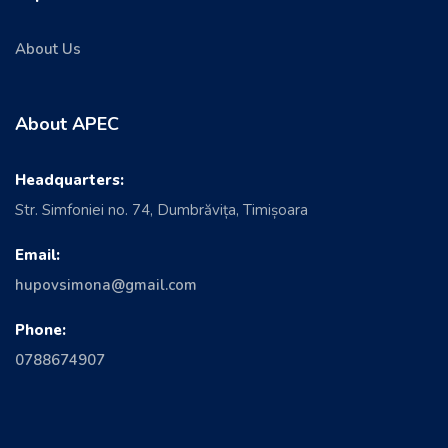
About Us
About APEC
Headquarters:
Str. Simfoniei no. 74, Dumbrăvița, Timișoara
Email:
hupovsimona@gmail.com
Phone:
0788674907