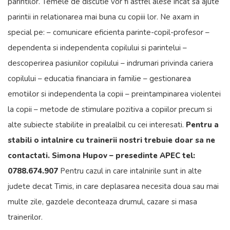
parintilor. Temele de discutie vor fi astfel alese incat sa ajute
parintii in relationarea mai buna cu copiii lor. Ne axam in
special pe: – comunicare eficienta parinte-copil-profesor –
dependenta si independenta copilului si parintelui –
descoperirea pasiunilor copilului – indrumari privinda cariera
copilului – educatia financiara in familie – gestionarea
emotiilor si independenta la copii – preintampinarea violentei
la copii – metode de stimulare pozitiva a copiilor precum si
alte subiecte stabilite in prealalbil cu cei interesati.
Pentru a
stabili o intalnire cu trainerii nostri trebuie doar sa ne
contactati.
Simona Hupov – presedinte APEC
tel:
0788.674.907
Pentru cazul in care intalnirile sunt in alte
judete decat Timis, in care deplasarea necesita doua sau mai
multe zile, gazdele deconteaza drumul, cazare si masa
trainerilor.