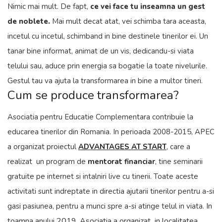
Nimic mai mult. De fapt,
ce vei face tu inseamna un gest
de noblete.
Mai mult decat atat, vei schimba tara aceasta,
incetul cu incetul, schimband in bine destinele tinerilor ei. Un
tanar bine informat, animat de un vis, dedicandu-si viata
telului sau, aduce prin energia sa bogatie la toate nivelurile.
Gestul tau va ajuta la transformarea in bine a multor tineri.
Cum se produce transformarea?
Asociatia pentru Educatie Complementara contribuie la
educarea tinerilor din Romania. In perioada 2008-2015, APEC
a organizat proiectul
ADVANTAGES AT START
, care a
realizat un program de
mentorat financiar
, tine seminarii
gratuite pe internet si intalniri live cu tinerii. Toate aceste
activitati sunt indreptate in directia ajutarii tinerilor pentru a-si
In
gasi pasiunea, pentru a munci spre a-si atinge telul in viata.
toamna anului 2019, Asoci
atia a organizat in localitatea