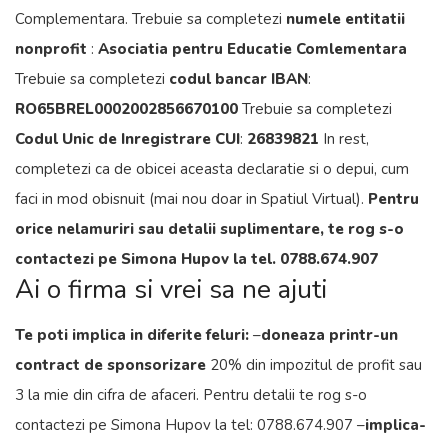
Complementara. Trebuie sa completezi
numele entitatii
nonprofit
:
Asociatia pentru Educatie Comlementara
Trebuie sa completezi
codul bancar IBAN
:
RO65BREL0002002856670100
Trebuie sa completezi
Codul Unic de Inregistrare CUI
:
26839821
In rest,
completezi ca de obicei aceasta declaratie si o depui, cum
faci in mod obisnuit (mai nou doar in Spatiul Virtual).
Pentru
orice nelamuriri sau detalii suplimentare, te rog s-o
contactezi pe Simona Hupov la tel. 0788.674.907
Ai o firma si vrei sa ne ajuti
Te poti implica in diferite feluri:
–
doneaza printr-un
contract de sponsorizare
20% din impozitul de profit sau
3 la mie din cifra de afaceri. Pentru detalii te rog s-o
contactezi pe Simona Hupov la tel: 0788.674.907 –
implica-