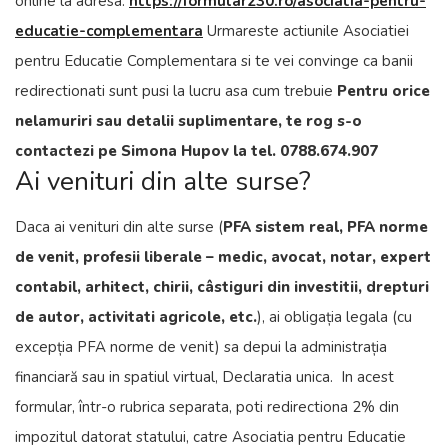
online la adresa:
https://formular230.ro/asociatia-pentru-
educatie-complementara
Urmareste actiunile Asociatiei
pentru Educatie Complementara si te vei convinge ca banii
redirectionati sunt pusi la lucru asa cum trebuie
Pentru orice
nelamuriri sau detalii suplimentare, te rog s-o
contactezi pe Simona Hupov la tel. 0788.674.907
Ai venituri din alte surse?
Daca ai venituri din alte surse (
PFA sistem real, PFA norme
de venit, profesii liberale – medic, avocat, notar, expert
contabil, arhitect, chirii, câstiguri din investitii, drepturi
de autor, activitati agricole, etc.
), ai obligația legala (cu
excepția PFA norme de venit) sa depui la administrația
financiară sau in spatiul virtual, Declaratia unica. In acest
formular, într-o rubrica separata, poti redirectiona 2% din
impozitul datorat statului, catre Asociatia pentru Educatie