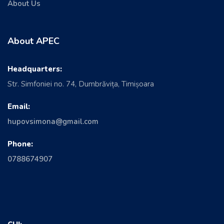
About Us
About APEC
Headquarters:
Str. Simfoniei no. 74, Dumbrăvița, Timișoara
Email:
hupovsimona@gmail.com
Phone:
0788674907