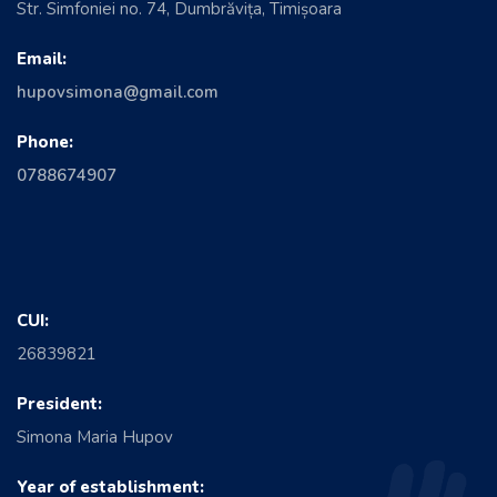
Str. Simfoniei no. 74, Dumbrăvița, Timișoara
Email:
hupovsimona@gmail.com
Phone:
0788674907
CUI:
26839821
President:
Simona Maria Hupov
Year of establishment: