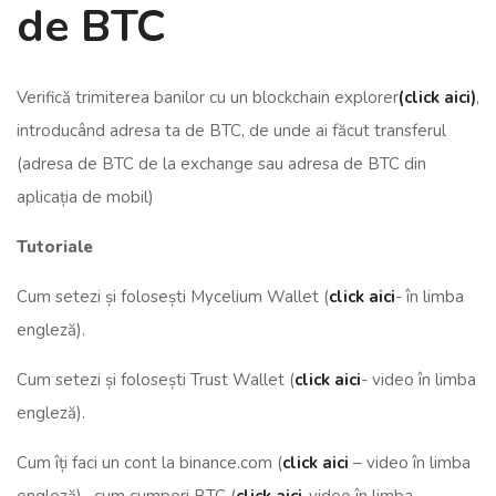
de BTC
Verifică trimiterea banilor cu un blockchain explorer
(click aici)
,
introducând adresa ta de BTC, de unde ai făcut transferul
(adresa de BTC de la exchange sau adresa de BTC din
aplicația de mobil)
Tutoriale
Cum setezi și folosești Mycelium Wallet (
click aici
- în limba
engleză).
Cum setezi și folosești Trust Wallet (
click aici
- video în limba
engleză).
Cum îți faci un cont la binance.com (
click aici
– video în limba