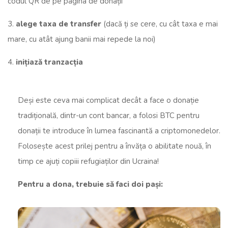
codul QR de pe pagina de donații
3.
alege taxa de transfer
(dacă ți se cere, cu cât taxa e mai
mare, cu atât ajung banii mai repede la noi)
4.
inițiază tranzacția
Deși este ceva mai complicat decât a face o donație
tradițională, dintr-un cont bancar, a folosi BTC pentru
donații te introduce în lumea fascinantă a criptomonedelor.
Folosește acest prilej pentru a învăța o abilitate nouă, în
timp ce ajuți copiii refugiaților din Ucraina!
Pentru a dona, trebuie să faci doi pași: