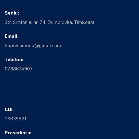
Sediu:
Str. Simfoniei nr. 74, Dumbrăvița, Timișoara
Email:
hupovsimona@gmail.com
Telefon:
0788674907
CUI:
26839821
Presedinta: