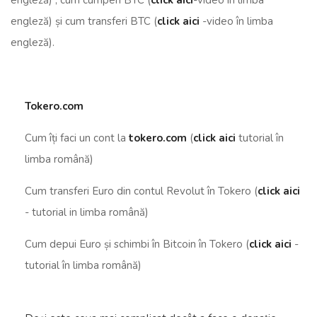
engleză) , cum cumperi BTC (
click aici
-video în limba
engleză) și cum transferi BTC (
click aici
-video în limba
engleză).
Tokero.com
Cum îți faci un cont la
tokero.com
(
click aici
tutorial în
limba română)
Cum transferi Euro din contul Revolut în Tokero (
click aici
- tutorial in limba română)
Cum depui Euro și schimbi în Bitcoin în Tokero (
click aici
-
tutorial în limba română)