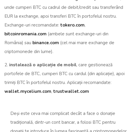
unde cumperi BTC cu cadrul de debit/credit sau transferând
EUR la exchange, apoi transferi BTC în portofelul nostru.
Exchange-uri recomandate:
tokero.com
,
bitcoinromania.com
(ambele sunt exchange-uri din
România) sau
binance.com
(cel mai mare exchange de
criptomonede din lume).
2.
instalează o aplicație de mobil
, care gestionează
portofele de BTC, cumperi BTC cu cardul (din aplicație), apoi
trimiți BTC în portofelul nostru. Aplicații recomandate:
wallet.mycelium.com
,
trustwallet.com
Deși este ceva mai complicat decât a face o donație
tradițională, dintr-un cont bancar, a folosi BTC pentru
donații te introduce în lumea fascinantă a criptomonedelor.