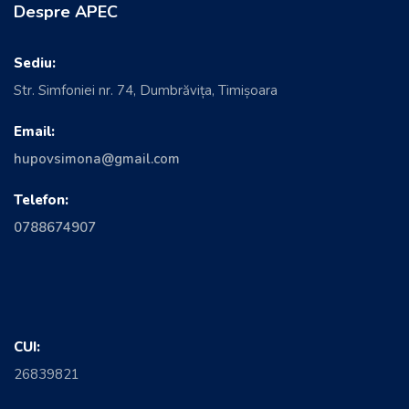
Despre APEC
Sediu:
Str. Simfoniei nr. 74, Dumbrăvița, Timișoara
Email:
hupovsimona@gmail.com
Telefon:
0788674907
CUI:
26839821