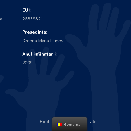
CUI:
a,
26839821
Presedinta:
Simona Maria Hupov
Anul infiinatarii:
2009
Politica de confidentialitate
Romanian