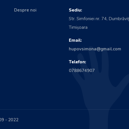
Despre noi
Sediu:
Str. Simfoniei nr. 74, Dumbrăviț
Timișoara
Email:
hupovsimona@gmail.com
Telefon:
0788674907
09 - 2022