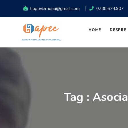
hupovsimona@gmail.com
0788.674.907
HOME
DESPRE 
Tag : Asoci