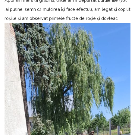
Apoi am mers la grădină, unde am îndepărtat buruienile (tot
.ai puține, semn că mulcirea își face efectul), am legat și copilit
roșiile și am observat primele fructe de roșie și dovleac.