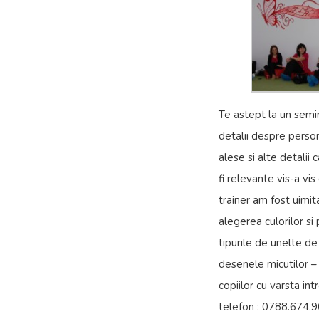
Te astept la un semi
detalii despre person
alese si alte detalii
fi relevante vis-a vi
trainer am fost uimit
alegerea culorilor si 
tipurile de unelte de
desenele micutilor –
copiilor cu varsta int
telefon : 0788.674.