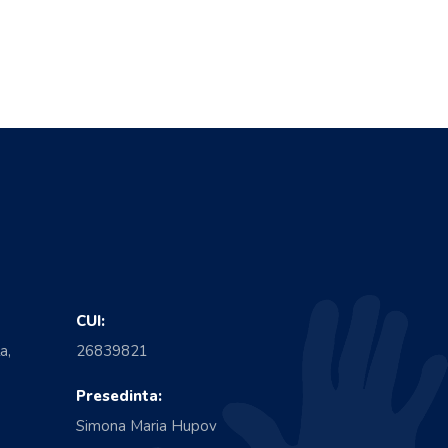
CUI:
a,
26839821
Presedinta:
Simona Maria Hupov