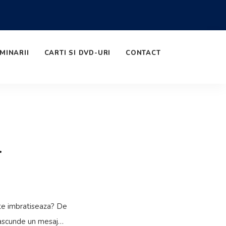
MINARII
CARTI SI DVD-URI
CONTACT
.
 te imbratiseaza? De
se ascunde un mesaj…