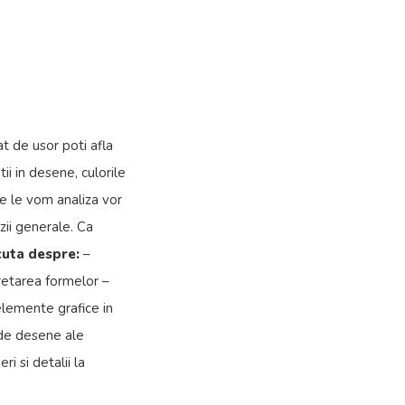
t de usor poti afla
ii in desene, culorile
re le vom analiza vor
zii generale. Ca
uta despre:
–
rpretarea formelor –
 elemente grafice in
 de desene ale
ri si detalii la