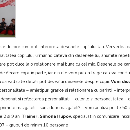
nar despre cum poti interpreta desenele copilului tau. Vei vedea ca
alitatea copilului, urmarind cateva din desenele lui, anumite repetit
 care pot duce la o relationare mai buna cu cel mic. Desenele pe ca
s de fiecare copil in parte, iar din ele vom putea trage cateva conclu
a sa vad cate detalii pot dezvalui desenele despre copii.
Vom disc
personalitate – arhietipuri grafice si relationarea cu parintii – inte
 desenat si reflectarea personalitatii – culorile si personalitatea –
 primele mazgaleli… sunt doar mazgaleli? – vom analiza peste 50
re 2 si 9 ani
Trainer: Simona Hupov
, specialist in comunicare Inscrie
907 – grupuri de minim 10 persoane