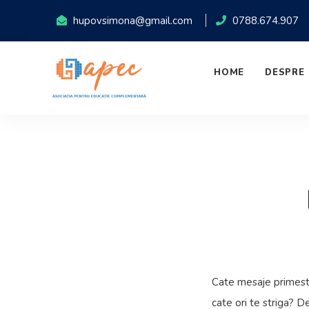
hupovsimona@gmail.com
0788.674.907
HOME
DESPRE 
Cate mesaje primesti 
cate ori te striga? D