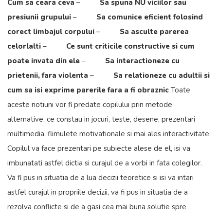
Cum sa ceara ceva
–
Sa spuna NU viciilor sau
presiunii grupului
–
Sa comunice eficient folosind
corect limbajul corpului
–
Sa asculte parerea
celorlalti
–
Ce sunt criticile constructive si cum
poate invata din ele
–
Sa interactioneze cu
prietenii, fara violenta
–
Sa relationeze cu adultii si
cum sa isi exprime parerile fara a fi obraznic
Toate
aceste notiuni vor fi predate copilului prin metode
alternative, ce constau in jocuri, teste, desene, prezentari
multimedia, flimulete motivationale si mai ales interactivitate.
Copilul va face prezentari pe subiecte alese de el, isi va
imbunatati astfel dictia si curajul de a vorbi in fata colegilor.
Va fi pus in situatia de a lua decizii teoretice si isi va intari
astfel curajul in propriile decizii, va fi pus in situatia de a
rezolva conflicte si de a gasi cea mai buna solutie spre