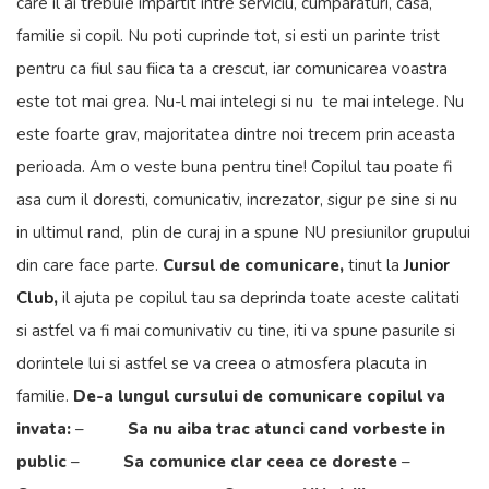
care il ai trebuie impartit intre serviciu, cumparaturi, casa,
familie si copil. Nu poti cuprinde tot, si esti un parinte trist
pentru ca fiul sau fiica ta a crescut, iar comunicarea voastra
este tot mai grea. Nu-l mai intelegi si nu te mai intelege. Nu
este foarte grav, majoritatea dintre noi trecem prin aceasta
perioada. Am o veste buna pentru tine! Copilul tau poate fi
asa cum il doresti, comunicativ, increzator, sigur pe sine si nu
in ultimul rand, plin de curaj in a spune NU presiunilor grupului
din care face parte.
Cursul de comunicare,
tinut la
Junior
Club
,
il ajuta pe copilul tau sa deprinda toate aceste calitati
si astfel va fi mai comunivativ cu tine, iti va spune pasurile si
dorintele lui si astfel se va creea o atmosfera placuta in
familie.
De-a lungul cursului de comunicare copilul va
invata:
–
Sa nu aiba trac atunci cand vorbeste in
public
–
Sa comunice clar ceea ce doreste
–